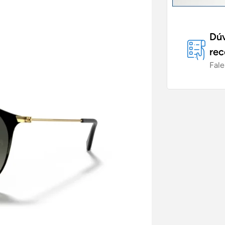
Dúv
rec
Fale