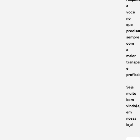
a
você
no
que
precisar
sempre
com
a
maior
transpa
e
profiss
Seja
muito
bem
vindo(a
em
nossa
loja!