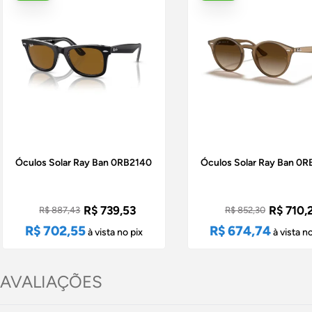
Óculos Solar Ray Ban 0RB2140
Óculos Solar Ray Ban 0
R$ 739,53
R$ 710,
R$ 887,43
R$ 852,30
R$ 702,55
R$ 674,74
à vista no pix
à vista no
AVALIAÇÕES