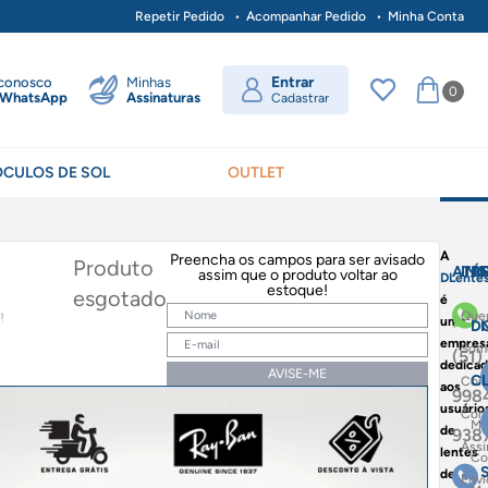
Repetir Pedido
Acompanhar Pedido
Minha Conta
Entrar
 conosco
Minhas
0
WhatsApp
Assinaturas
Cadastrar
ÓCULOS DE SOL
OUTLET
A
Preencha os campos para ser avisado
Produto
ATE
IN
Á
assim que o produto voltar ao
DLente
estoque!
esgotado
é
Qu
uma
D
empres
Som
(51)
dedicad
AVISE-ME
C
Co
aos
998
usuário
Com
Mi
de
938
Assi
lentes
Co
de
Envi