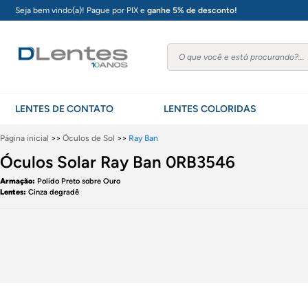
Seja bem vindo(a)! Pague por PIX e
ganhe 5% de desconto!
LENTES DE CONTATO
LENTES COLORIDAS
Página inicial
>>
Óculos de Sol
>>
Ray Ban
Óculos Solar Ray Ban 0RB3546
Armação:
Polido Preto sobre Ouro
Lentes:
Cinza degradê