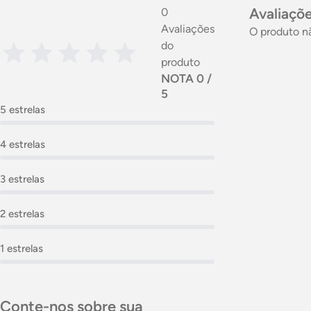
Avaliaçõe
0
Avaliações
O produto n
do
produto
NOTA 0 /
5
5 estrelas
4 estrelas
3 estrelas
2 estrelas
1 estrelas
Conte-nos sobre sua