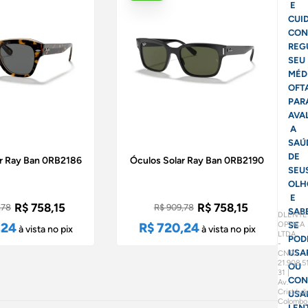
E
CUI
CON
REG
SEU
MÉD
OFT
PAR
AVA
A
SAÚ
DE
ar Ray Ban 0RB2186
Óculos Solar Ray Ban 0RB2190
SEU
OLH
E
R$ 758,15
R$ 758,15
,78
R$ 909,78
SAB
DLENTE
OPTICA
,24
R$ 720,24
SE
à vista no pix
à vista no pix
LTDA
POD
-
USA
CNPJ
21.908.5
OU
31 |
CON
Av.
Cristóvã
USA
Colombo
LEN