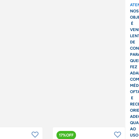
ATE
NOS
OBJ
É
VEN
LEN
DE
CON
PAR
QUE
FEZ
ADA
CO
MÉD
OFT
E
REC
ORI
ADE
QUA
AO
17%OFF
USO