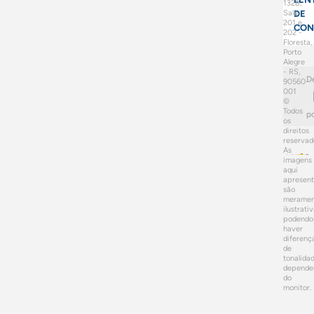
1328,
Sala
DE
201 e
CON
202 -
Floresta,
Porto
Alegre
- RS,
D
90560-
001
©
Todos
p
os
direitos
reservad
As
imagens
aqui
apresen
são
meramen
ilustrativ
podendo
haver
diferenç
de
tonalida
depende
do
monitor.