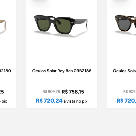
RB2180
Óculos Solar Ray Ban 0RB2186
Óculos Sol
25
R$ 758,15
R$ 909,78
R$ 909
R$ 720,24
R$ 720
 pix
à vista no pix