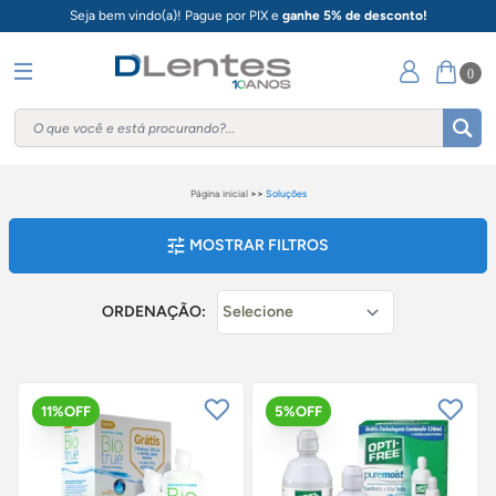
Seja bem vindo(a)! Pague por PIX e
ganhe 5% de desconto!
0
Página inicial
>>
Soluções
MOSTRAR FILTROS
ORDENAÇÃO:
11%OFF
5%OFF