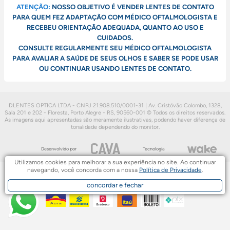
ATENÇÃO:
NOSSO OBJETIVO É VENDER LENTES DE CONTATO
PARA QUEM FEZ ADAPTAÇÃO COM MÉDICO OFTALMOLOGISTA E
RECEBEU ORIENTAÇÃO ADEQUADA, QUANTO AO USO E
CUIDADOS.
CONSULTE REGULARMENTE SEU MÉDICO OFTALMOLOGISTA
PARA AVALIAR A SAÚDE DE SEUS OLHOS E SABER SE PODE USAR
OU CONTINUAR USANDO LENTES DE CONTATO.
DLENTES OPTICA LTDA - CNPJ 21.908.510/0001-31 | Av. Cristóvão Colombo, 1328,
Sala 201 e 202 - Floresta, Porto Alegre - RS, 90560-001
© Todos os direitos reservados.
As imagens aqui apresentadas são meramente ilustrativas, podendo haver diferença de
tonalidade dependendo do monitor.
Desenvolvido por
Tecnologia
Utilizamos cookies para melhorar a sua experiência no site. Ao continuar
navegando, você concorda com a nossa
Política de Privacidade
.
concordar e fechar