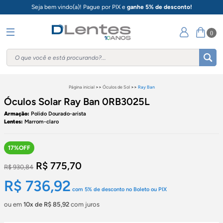
Seja bem vindo(a)! Pague por PIX e
ganhe 5% de desconto!
0
Página inicial
>>
Óculos de Sol
>>
Ray Ban
Óculos Solar Ray Ban 0RB3025L
Armação:
Polido Dourado-arista
Lentes:
Marrom-claro
17%OFF
R$ 775,70
R$ 930,84
R$ 736,92
com
5%
de desconto no Boleto ou PIX
ou em
10x de R$ 85,92
com juros