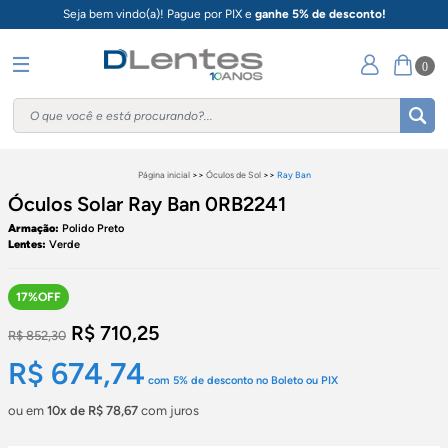
Seja bem vindo(a)! Pague por PIX e
ganhe 5% de desconto!
0
Página inicial
>>
Óculos de Sol
>>
Ray Ban
Óculos Solar Ray Ban 0RB2241
Armação:
Polido Preto
Lentes:
Verde
17%OFF
R$ 710,25
R$ 852,30
R$ 674,74
com
5%
de desconto no Boleto ou PIX
ou em
10x de R$ 78,67
com juros