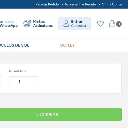
Repetir Pedido
Acompanhar Pedido
Minha Conta
Entrar
 conosco
Minhas
0
WhatsApp
Assinaturas
Cadastrar
ÓCULOS DE SOL
OUTLET
Quantidade
COMPRAR