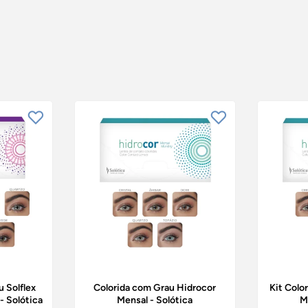
u Solflex
Colorida com Grau Hidrocor
Kit Colo
- Solótica
Mensal - Solótica
M