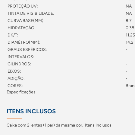
PROTEÇÃO UV:
NA
TINTA DE VISIBILIDADE:
NA
CURVA BASE(MM):
8.7
HIDRATAÇÃO:
0.38
DK/T:
11.25
DIAMÊTRO(MM):
14.2
GRAUS ESFÉRICOS:
-
INTERVALOS:
-
CILINDROS:
-
EIXOS:
-
ADIÇÃO:
-
CORES:
Bran
Especificações
ITENS INCLUSOS
Caixa com 2 lentes (1 par) da mesma cor. Itens Inclusos