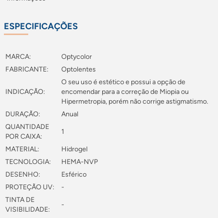
ESPECIFICAÇÕES
MARCA:
Optycolor
FABRICANTE:
Optolentes
O seu uso é estético e possui a opção de
INDICAÇÃO:
encomendar para a correção de Miopia ou
Hipermetropia, porém não corrige astigmatismo.
DURAÇÃO:
Anual
QUANTIDADE
1
POR CAIXA:
MATERIAL:
Hidrogel
TECNOLOGIA:
HEMA-NVP
DESENHO:
Esférico
PROTEÇÃO UV:
-
TINTA DE
-
VISIBILIDADE: