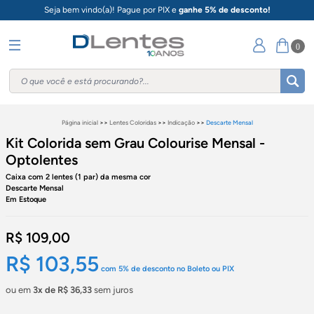
Seja bem vindo(a)! Pague por PIX e
ganhe 5% de desconto!
0
Página inicial
>>
Lentes Coloridas
>>
Indicação
>>
Descarte Mensal
Kit Colorida sem Grau Colourise Mensal -
Optolentes
Caixa com 2 lentes (1 par) da mesma cor
Descarte Mensal
Em Estoque
R$ 109,00
R$ 103,55
com
5%
de desconto no Boleto ou PIX
ou em
3x de R$ 36,33
sem juros