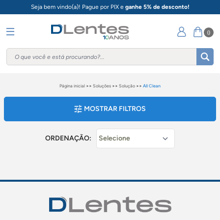
Seja bem vindo(a)! Pague por PIX e
ganhe 5% de desconto!
0
Página inicial
>>
Soluções
>>
Solução
>>
All Clean
MOSTRAR FILTROS
ORDENAÇÃO: