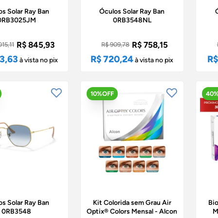
os Solar Ray Ban
Óculos Solar Ray Ban
0RB3025JM
0RB3548NL
R$ 845,93
R$ 758,15
015,11
R$ 909,78
3,63
R$ 720,24
R$
à vista no pix
à vista no pix
10%OFF
40
os Solar Ray Ban
Kit Colorida sem Grau Air
Bio
0RB3548
Optix® Colors Mensal - Alcon
M