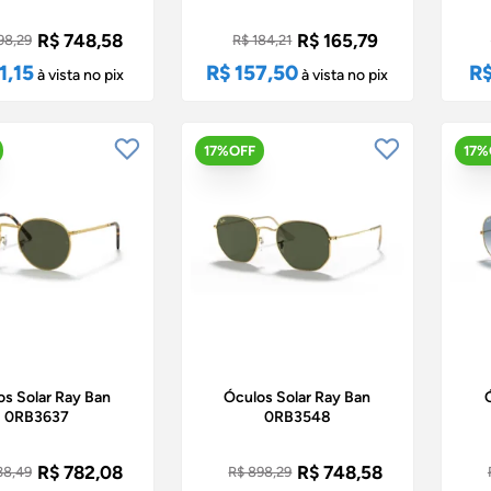
R$ 748,58
R$ 165,79
98,29
R$ 184,21
1,15
R$ 157,50
R$
à vista no pix
à vista no pix
17%OFF
17%
os Solar Ray Ban
Óculos Solar Ray Ban
0RB3637
0RB3548
R$ 782,08
R$ 748,58
38,49
R$ 898,29