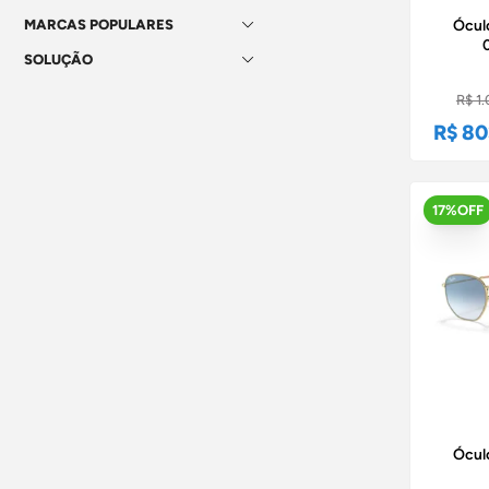
Ócul
MARCAS POPULARES
SOLUÇÃO
R$ 1.
R$ 80
17%OFF
Ócul