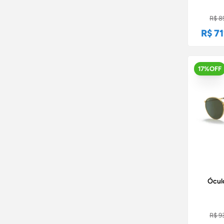
R$ 8
R$ 71
17%OFF
Ócul
R$ 9