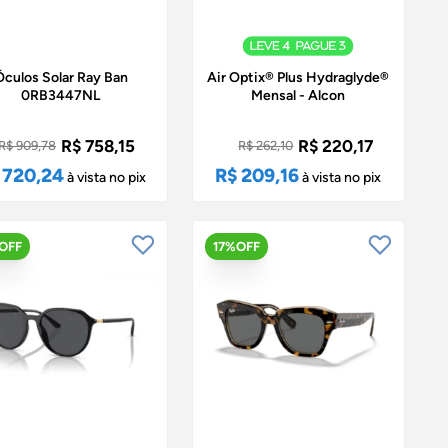
Óculos Solar Ray Ban
Air Optix® Plus Hydraglyde®
0RB3447NL
Mensal - Alcon
R$ 758,15
R$ 220,17
R$ 909,78
R$ 262,10
 720,24
R$ 209,16
à vista no pix
à vista no pix
OFF
17%OFF