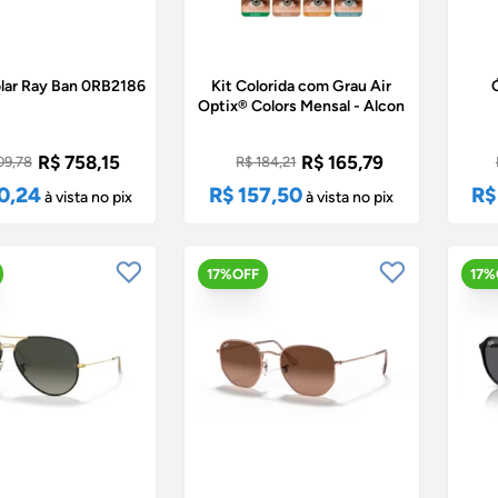
lar Ray Ban 0RB2186
Kit Colorida com Grau Air
Optix® Colors Mensal - Alcon
R$ 758,15
R$ 165,79
09,78
R$ 184,21
0,24
R$ 157,50
R$
à vista no pix
à vista no pix
17%OFF
17%