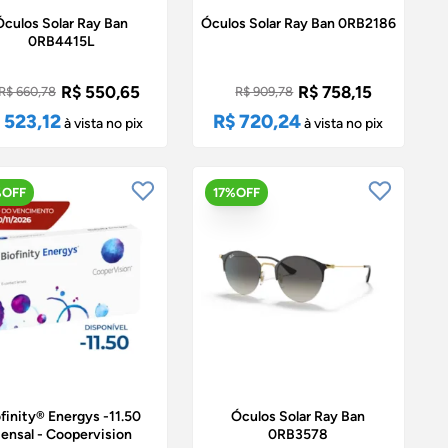
Óculos Solar Ray Ban
Óculos Solar Ray Ban 0RB2186
0RB4415L
R$ 550,65
R$ 758,15
R$ 660,78
R$ 909,78
 523,12
R$ 720,24
à vista no pix
à vista no pix
%OFF
17%OFF
finity® Energys -11.50
Óculos Solar Ray Ban
ensal - Coopervision
0RB3578