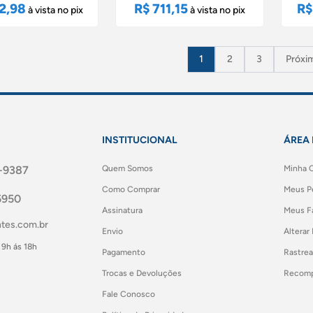
2,98
R$ 711,15
R$
à vista no pix
à vista no pix
1
2
3
Próxi
INSTITUCIONAL
ÁREA 
-9387
Quem Somos
Minha 
Como Comprar
Meus P
5950
Assinatura
Meus Fa
tes.com.br
Envio
Alterar
 9h ás 18h
Pagamento
Rastrea
Trocas e Devoluções
Recomp
Fale Conosco