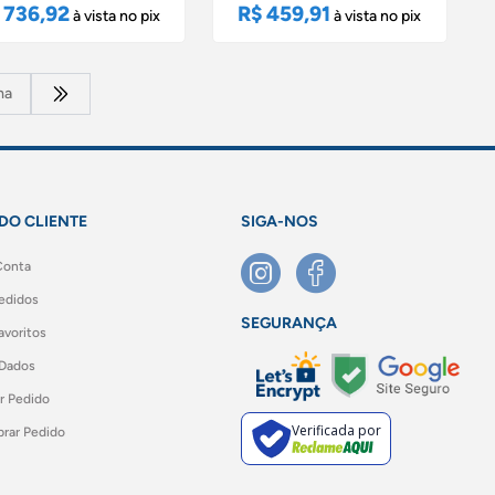
 736,92
R$ 459,91
à vista no pix
à vista no pix
ma
DO CLIENTE
SIGA-NOS
Conta
edidos
SEGURANÇA
voritos
 Dados
r Pedido
Verificada por
rar Pedido