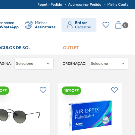
Repetir Pedido
Acompanhar Pedido
Minha Conta
Entrar
 conosco
Minhas
0
WhatsApp
Assinaturas
Cadastrar
ÓCULOS DE SOL
OUTLET
ÁGINA:
ORDENAÇÃO:
OFF
16%OFF