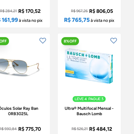
R$ 170,52
R$ 806,05
R$ 284,21
R$ 967,26
 161,99
R$ 765,75
à vista no pix
à vista no pix
OFF
8%OFF
Óculos Solar Ray Ban
Ultra® Multifocal Mensal -
0RB3025L
Bausch Lomb
R$ 775,70
R$ 484,12
R$ 930,84
R$ 526,21