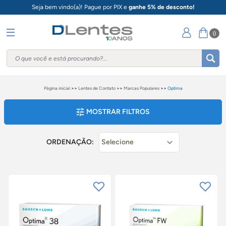
Seja bem vindo(a)! Pague por PIX e
ganhe 5% de desconto!
0
Página inicial
>>
Lentes de Contato
>>
Marcas Populares
>>
Optima
MOSTRAR FILTROS
ORDENAÇÃO: